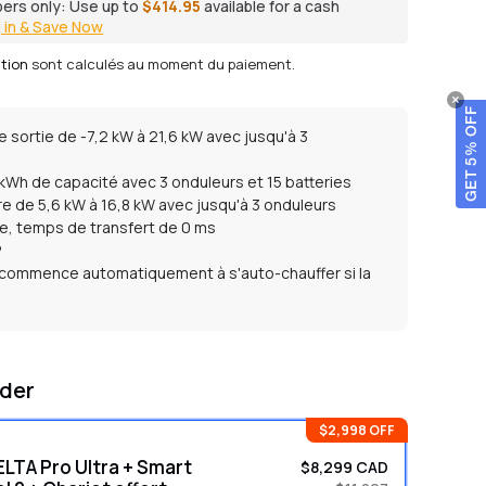
ers only:
Use up to
$414.95
available for a cash
 in & Save Now
ition
sont calculés au moment du paiement.
GET 5% OFF
 sortie de -7,2 kW à 21,6 kW avec jusqu'à 3
kWh de capacité avec 3 onduleurs et 15 batteries
re de 5,6 kW à 16,8 kW avec jusqu'à 3 onduleurs
ne, temps de transfert de 0 ms
P
e commence automatiquement à s'auto-chauffer si la
est inférieure à 0 °C, ce qui permet à la batterie de
 normalement
der
$2,998 OFF
LTA Pro Ultra + Smart
$8,299 CAD