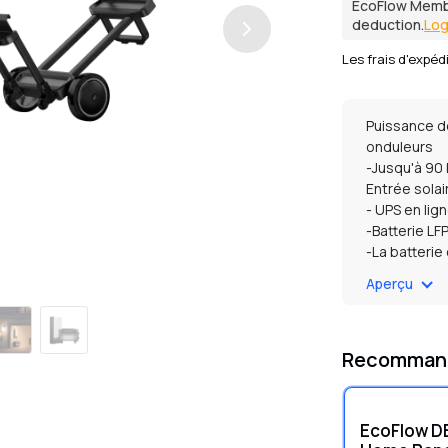
EcoFlow Memb
deduction.
Log
Les frais d'expéd
Puissance de
onduleurs
-Jusqu'à 90 
Entrée solai
- UPS en lig
-Batterie LF
-La batteri
température 
Aperçu
fonctionner
Recomman
EcoFlow DE