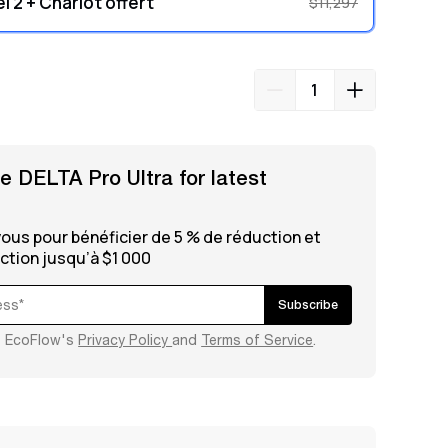
 2 + Chariot offert
$11,297
e DELTA Pro Ultra for latest
vous pour bénéficier de 5 % de réduction et
ction jusqu’à $1 000
Subscribe
to EcoFlow's
Privacy Policy
and
Terms of Service
.