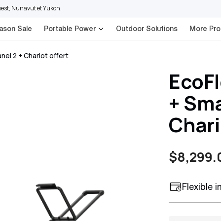
Ouest, Nunavut et Yukon.
eason Sale
Portable Power
Outdoor Solutions
More Pro
el 2 + Chariot offert
EcoFl
+ Sma
Chari
$8,299.
Prix
Prix
Flexible 
de
habituel
vente