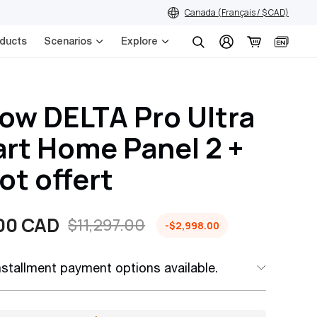
Canada (Français / $ CAD)
ducts
Scenarios
Explore
Chercher
ow DELTA Pro Ultra
rt Home Panel 2 +
ot offert
00 CAD
$11,297.00
-$2,998.00
installment payment options available.