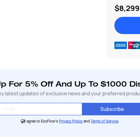
$8,299
Ajout
de
produit
à
Up For 5% Off And Up To $1000 Di
votre
oy latest updates of exclusive news and your preferred produ
panier
Subscribe
I agree to EcoFlow's
Privacy Policy
and
Terms of Service
.