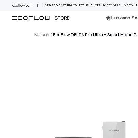
Aller
Livraison gratuite pour tous ! *Hors Territoires du Nord-
ecoflow.com
au
contenu
🌪️Hurricane S
Maison
/
EcoFlow DELTA Pro Ultra + Smart Home Pan