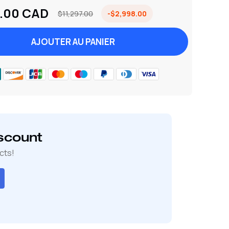
.00 CAD
$11,297.00
-$2,998.00
AJOUTER AU PANIER
scount
cts!